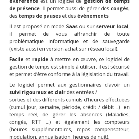
eRéférence
est un logiciel de
gestion de temps
de présence
. Il permet aussi de gérer des
congés
,
des
temps de pauses
et des
événements
.
Il est proposé en mode
Saas
ou sur
serveur local
,
il permet de vous affranchir de toute
problématique informatique et de sauvegarde
(existe aussi en version achat sur réseau local).
F
acile
et
rapide
à mettre en œuvre, ce logiciel de
gestion de temps est simple à utiliser, il est sécurisé
et permet d’être conforme à la législation du travail.
Le logiciel permet aux gestionnaires d’avoir un
suivi rigoureux et clair
des entrées /
sorties et des différents cumuls d’heures effectuées
(cumul jour, semaine, période, crédit / débit ...) en
temps réel, de gérer les absences (Maladies,
congés, RTT …) et également les compteurs
(heures supplémentaires, repos compensateur,
modulation, annualisation, heures de nuit).